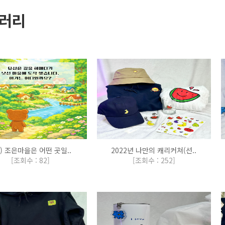
러리
) 조은마을은 어떤 곳일..
2022년 나만의 캐리커쳐(선..
[
조회수 : 82
]
[
조회수 : 252
]