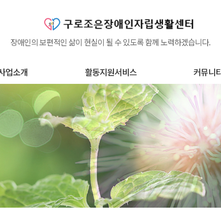
장애인의 보편적인 삶이 현실이 될 수 있도록 함께 노력하겠습니다.
사업소개
활동지원서비스
커뮤니
체 사업소개
활동지원서비스란?
공지사항
후원하기
고충처리함
조은정보
원봉사 신청
장애뉴스
건의하기
자유게시