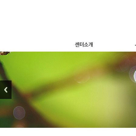
센터소개
센터소개
단
센터연혁
조직도 및 시설 및 인력현황
자
오시는 길