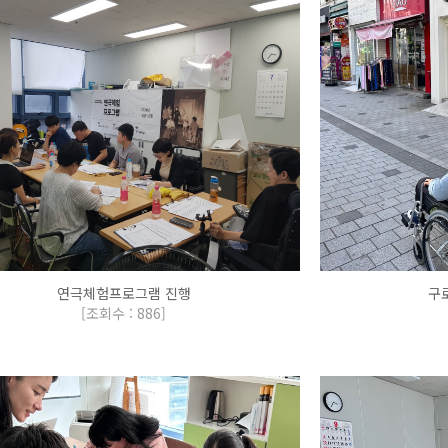
연극체험프로그램 진행
구
[
조회수 : 886
]