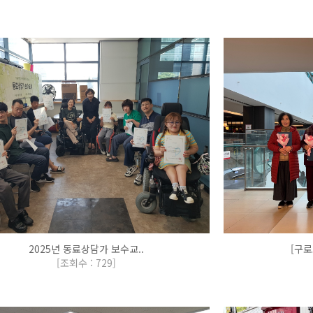
2025년 동료상담가 보수교..
[구로
[
조회수 : 729
]