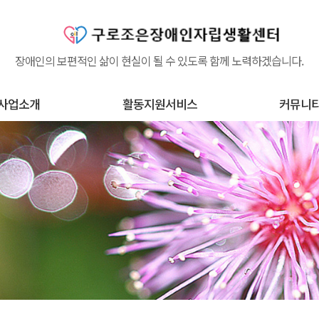
장애인의 보편적인 삶이 현실이 될 수 있도록 함께 노력하겠습니다.
사업소개
활동지원서비스
커뮤니
체 사업소개
활동지원서비스란?
공지사항
후원하기
고충처리함
조은정보
원봉사 신청
장애뉴스
건의하기
자유게시