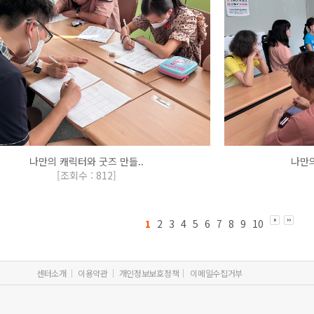
나만의 캐릭터와 굿즈 만들..
나만의
[
조회수 : 812
]
1
2
3
4
5
6
7
8
9
10
센터소개
이용약관
개인정보보호정책
이메일수집거부