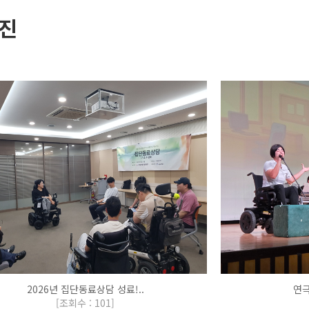
진
2026년 집단동료상담 성료!..
연극
[
조회수 : 101
]